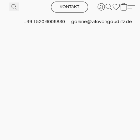
KONTAKT
+49 1520 6006830
galerie@vitovongaudlitz.de