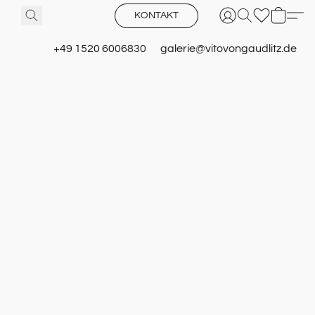
KONTAKT
+49 1520 6006830
galerie@vitovongaudlitz.de