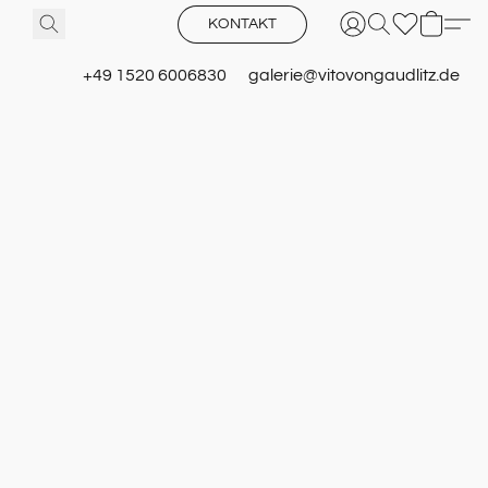
KONTAKT
+49 1520 6006830
galerie@vitovongaudlitz.de