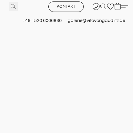
KONTAKT
+49 1520 6006830
galerie@vitovongaudlitz.de